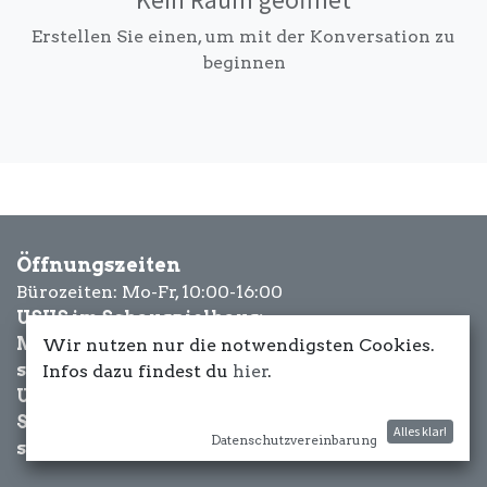
Erstellen Sie einen, um mit der Konversation zu
beginnen
Öffnungszeiten
Bürozeiten: Mo-Fr, 10:00-16:00
USUS im Schauspielhaus:
Mittwoch bis Samstag: ab 18 Uhr
Wir nutzen nur die notwendigsten Cookies.
sowie Eventbezogen.
Infos dazu findest du
hier
.
USUS am Wasser:
Schönwetter-
Alles klar!
Datenschutzvereinbarung
sowie Eventbezogen.