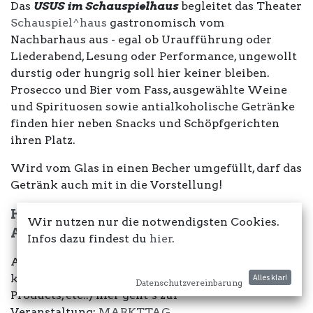
Das
USUS im Schauspielhaus
begleitet das Theater
Schauspiel^haus
gastronomisch vom
Nachbarhaus aus - egal ob Uraufführung oder
Liederabend, Lesung oder Performance, ungewollt
durstig oder hungrig soll hier keiner bleiben.
Prosecco und Bier vom Fass, ausgewählte Weine
und Spirituosen sowie antialkoholische Getränke
finden hier neben Snacks und Schöpfgerichten
ihren Platz.
Wird vom Glas in einen Becher umgefüllt, darf das
Getränk auch mit in die Vorstellung!
Hier
findest du unser aktuelles
Getränke
Wir nutzen nur die notwendigsten Cookies.
Angebot
!
Infos dazu findest du
hier
.
Am 7. Dezember veranstalten wir ab 12 Uhr einen
kleinen Markttag (Kleidung, 2nd Hand, Upcycling
Alles klar!
Datenschutzvereinbarung
Products, etc..) hier geht´s zur
Veranstaltung:
MARKTTAG