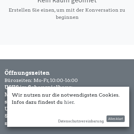
Erstellen Sie einen, um mit der Konversation zu
beginnen
Öffnungszeiten
Bürozeiten: Mo-Fr, 10:00-16:00
USUS im Schauspielhaus:
Mittwoch bis Samstag: ab 18 Uhr
Wir nutzen nur die notwendigsten Cookies.
sowie Eventbezogen.
Infos dazu findest du
hier
.
USUS am Wasser:
Schönwetter-
Alles klar!
Datenschutzvereinbarung
sowie Eventbezogen.