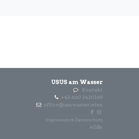
USUS am Wasser
Kontakt
+43 660 3420169
office@amwasser.wien
Impressum & Datenschutz
GBs
A