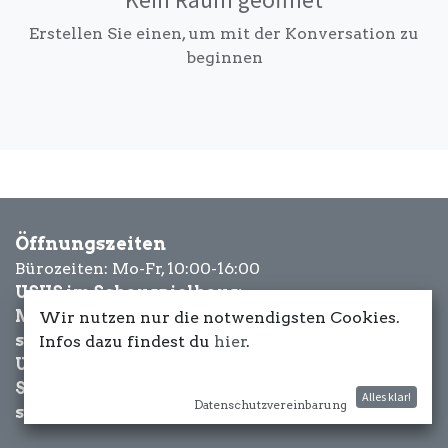
Erstellen Sie einen, um mit der Konversation zu
beginnen
Öffnungszeiten
Bürozeiten: Mo-Fr, 10:00-16:00
USUS im Schauspielhaus:
Mittwoch bis Samstag: ab 18 Uhr
Wir nutzen nur die notwendigsten Cookies.
sowie Eventbezogen.
Infos dazu findest du
hier
.
USUS am Wasser:
Schönwetter-
Alles klar!
Datenschutzvereinbarung
sowie Eventbezogen.