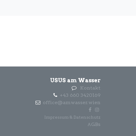
USUS am Wasser
Kontakt
+43 660 3420169
office@amwasser.wien
Impressum & Datenschutz
GBs
A