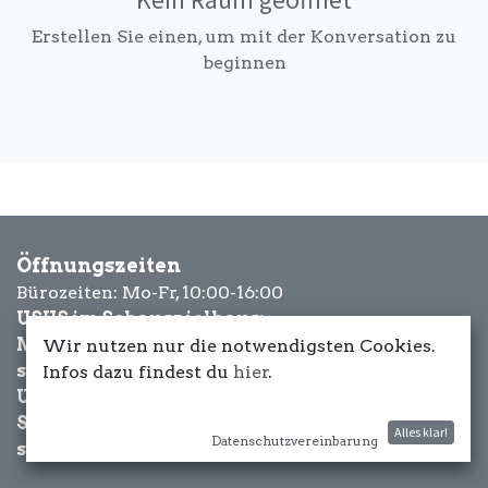
Erstellen Sie einen, um mit der Konversation zu
beginnen
Öffnungszeiten
Bürozeiten: Mo-Fr, 10:00-16:00
USUS im Schauspielhaus:
Mittwoch bis Samstag: ab 18 Uhr
Wir nutzen nur die notwendigsten Cookies.
sowie Eventbezogen.
Infos dazu findest du
hier
.
USUS am Wasser:
Schönwetter-
Alles klar!
Datenschutzvereinbarung
sowie Eventbezogen.