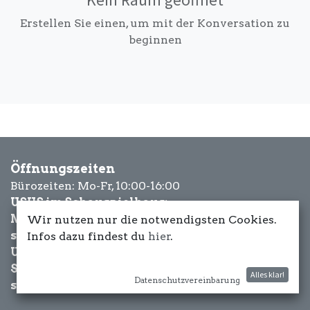
Erstellen Sie einen, um mit der Konversation zu
beginnen
Öffnungszeiten
Bürozeiten: Mo-Fr, 10:00-16:00
USUS im Schauspielhaus:
Mittwoch bis Samstag: ab 18 Uhr
Wir nutzen nur die notwendigsten Cookies.
sowie Eventbezogen.
Infos dazu findest du
hier
.
USUS am Wasser:
Schönwetter-
Alles klar!
Datenschutzvereinbarung
sowie Eventbezogen.