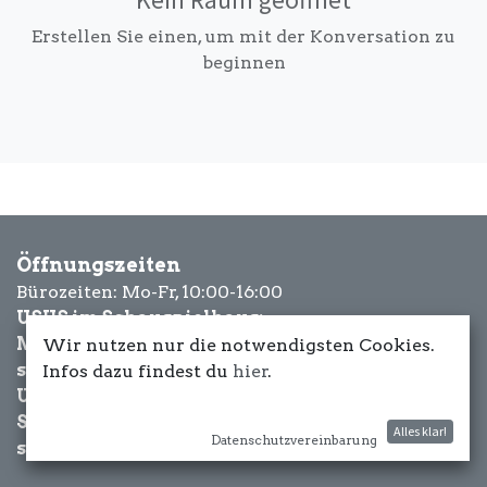
Erstellen Sie einen, um mit der Konversation zu
beginnen
Öffnungszeiten
Bürozeiten: Mo-Fr, 10:00-16:00
USUS im Schauspielhaus:
Mittwoch bis Samstag: ab 18 Uhr
Wir nutzen nur die notwendigsten Cookies.
sowie Eventbezogen.
Infos dazu findest du
hier
.
USUS am Wasser:
Schönwetter-
Alles klar!
Datenschutzvereinbarung
sowie Eventbezogen.