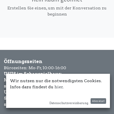
Erstellen Sie einen, um mit der Konversation zu
beginnen
Öffnungszeiten
Bürozeiten: Mo-Fr, 10:00-16:00
USUS im Schauspielhaus:
Mittwoch bis Samstag: ab 18 Uhr
Wir nutzen nur die notwendigsten Cookies.
sowie Eventbezogen.
Infos dazu findest du
hier
.
USUS am Wasser:
Schönwetter-
Alles klar!
Datenschutzvereinbarung
sowie Eventbezogen.