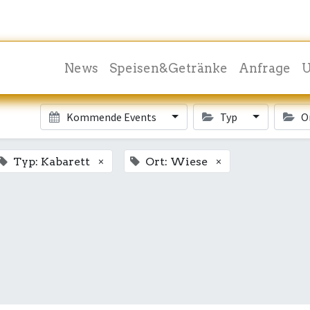
News
Speisen&Getränke
Anfrage
U
Kommende Events
Typ
O
×
×
Typ: Kabarett
Ort: Wiese