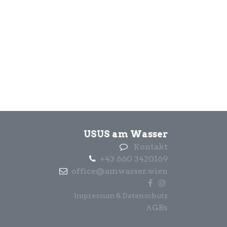
USUS am Wasser
Kontakt
+43 660 3420169
office@amwasser.wien
Impressum & Datenschutz
GBs
A