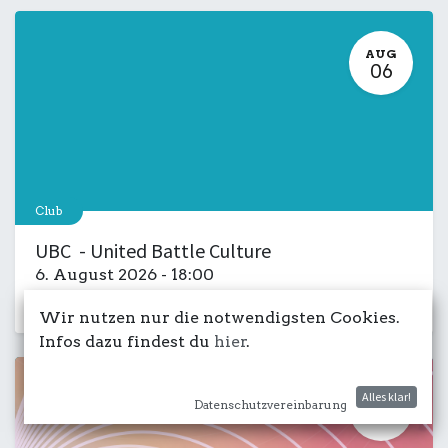
AUG
06
Club
UBC - United Battle Culture
6. August 2026
-
18:00
Kulturdeck
Musik
LIVE
Salon
Wir nutzen nur die notwendigsten Cookies.
Infos dazu findest du
hier
.
Alles klar!
AUG
Datenschutzvereinbarung
29