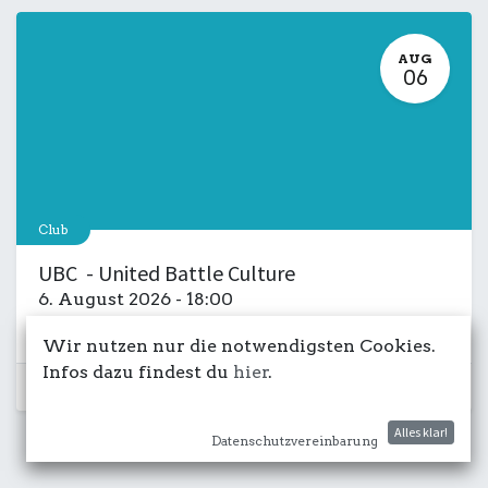
AUG
06
Club
UBC - United Battle Culture
6. August 2026
-
18:00
Kulturdeck
Musik
LIVE
Salon
Wir nutzen nur die notwendigsten Cookies.
Infos dazu findest du
hier
.
Schon vorbei...
Alles klar!
Datenschutzvereinbarung