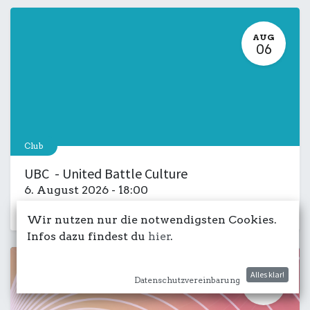
AUG
06
Club
UBC - United Battle Culture
6. August 2026
-
18:00
Musik
Kulturdeck
LIVE
Salon
Wir nutzen nur die notwendigsten Cookies.
Infos dazu findest du
hier
.
Alles klar!
AUG
Datenschutzvereinbarung
29