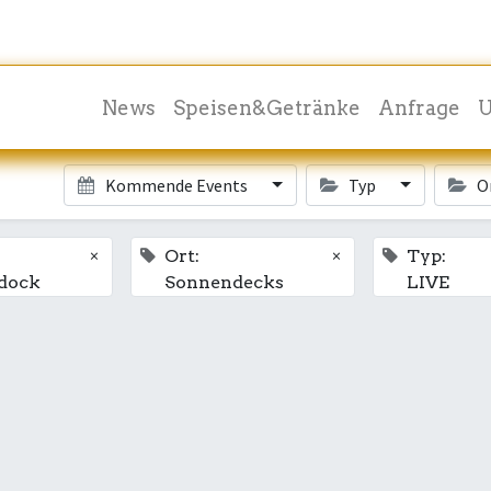
News
Speisen&Getränke
Anfrage
U
Kommende Events
Typ
O
×
×
Ort:
Typ:
dock
Sonnendecks
LIVE