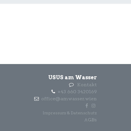
USUS am Wasser
Kontakt
+43 660 3420169
office@amwasser.wien
Impressum & Datenschutz
GBs
A