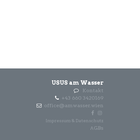
USUS am Wasser
Kontakt
+43 660 3420169
office@amwasser.wien
Impressum & Datenschutz
GBs
A