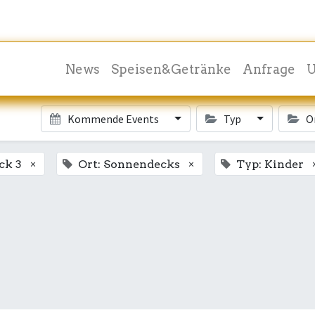
News
Speisen&Getränke
Anfrage
U
Kommende Events
Typ
O
×
×
ck 3
Ort: Sonnendecks
Typ: Kinder