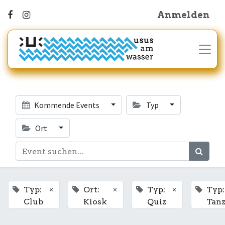
Anmelden
Kommende Events
Typ
Ort
×
×
×
Typ:
Ort:
Typ:
Typ:
Club
Kiosk
Quiz
Tan