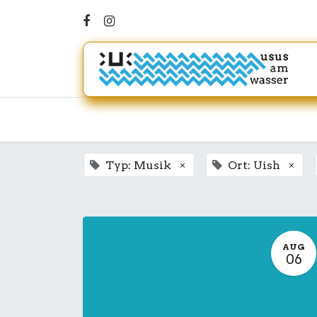
×
×
Typ: Musik
Ort: Uish
AUG
06