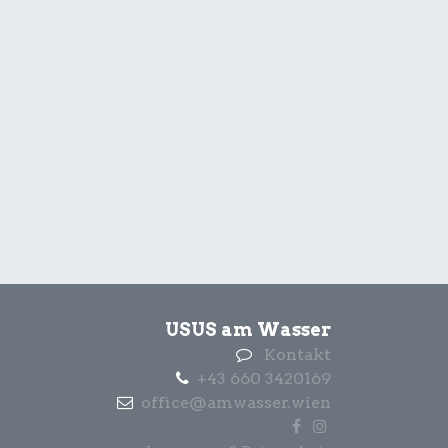
USUS am Wasser
Kontakt
+43 660 3420169
office@amwasser.wien