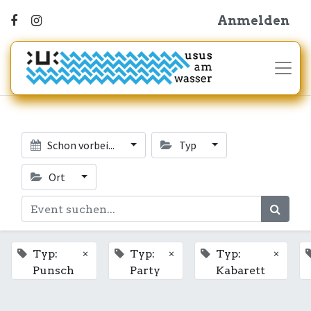
Anmelden
Schon vorbei...
Typ
Ort
×
×
×
Typ:
Typ:
Typ:
Punsch
Party
Kabarett