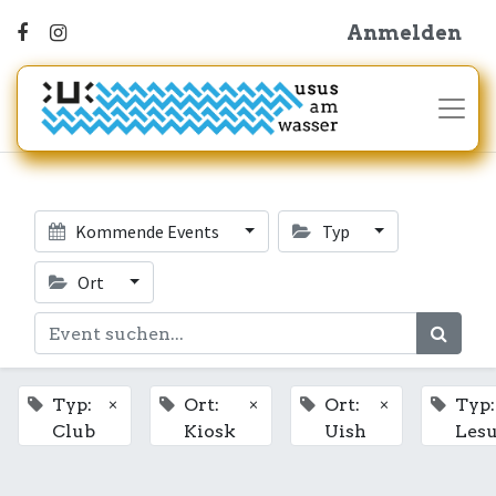
Anmelden
Kommende Events
Typ
Ort
×
×
×
Typ:
Ort:
Ort:
Typ:
Club
Kiosk
Uish
Les