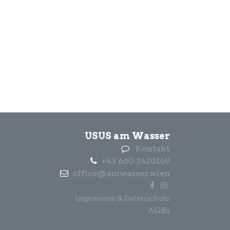
USUS am Wasser
Kontakt
+43 660 3420169
office@amwasser.wien
Impressum & Datenschutz
GBs
A