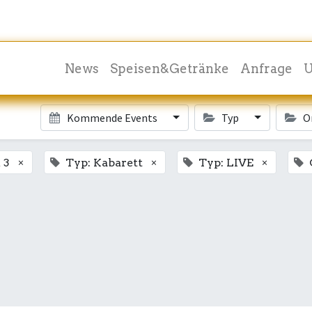
News
Speisen&Getränke
Anfrage
U
Kommende Events
Typ
O
×
×
×
 3
Typ: Kabarett
Typ: LIVE