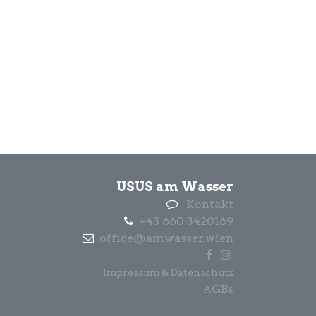
USUS am Wasser
Kontakt
+43 660 3420169
office@amwasser.wien
Impressum & Datenschutz
GBs
A