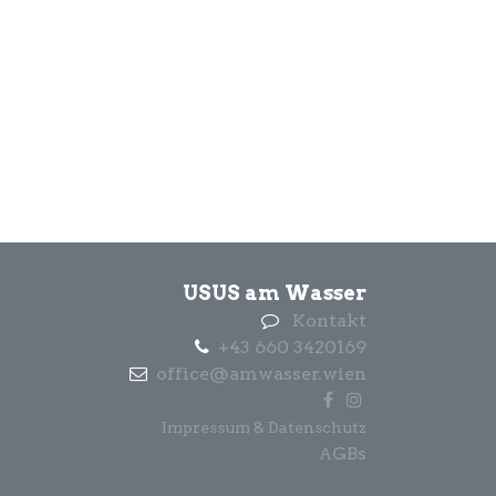
USUS am Wasser
Kontakt
+43 660 3420169
office@amwasser.wien
Impressum & Datenschutz
GBs
A