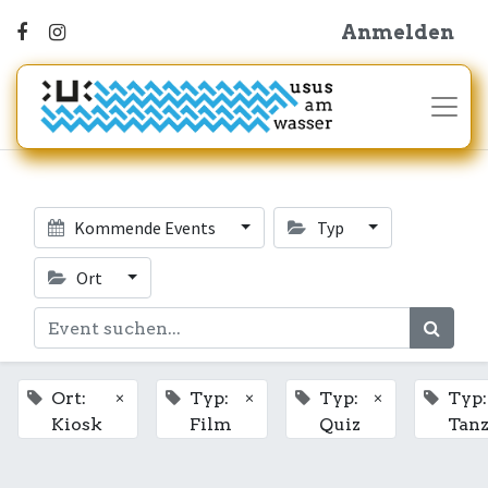
Anmelden
Kommende Events
Typ
Ort
×
×
×
Ort:
Typ:
Typ:
Typ:
Kiosk
Film
Quiz
Tan