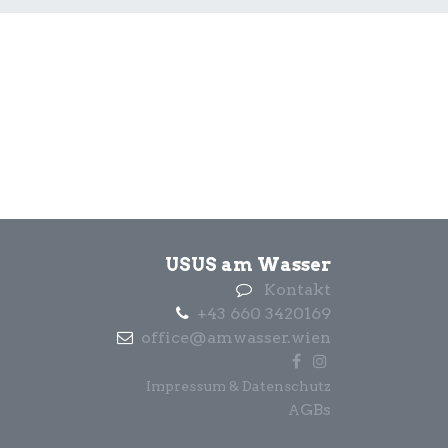
USUS am Wasser
Kontakt
+43 660 3420169
office@amwasser.wien
Impressum & Datenschutz
GBs
A