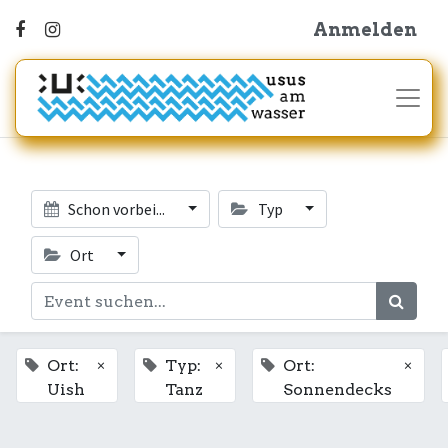
Anmelden
Schon vorbei...
Typ
Ort
×
×
×
Ort:
Typ:
Ort:
Uish
Tanz
Sonnendecks