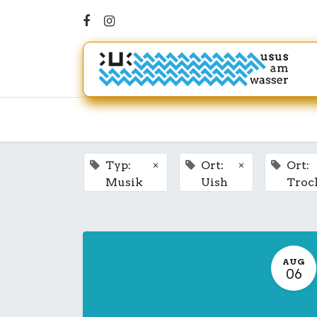
×
×
Typ:
Ort:
Ort:
Musik
Uish
Troc
AUG
06