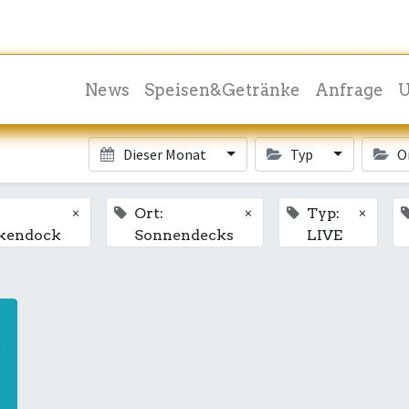
News
Speisen&Getränke
Anfrage
U
Dieser Monat
Typ
O
×
×
×
Ort:
Typ:
kendock
Sonnendecks
LIVE