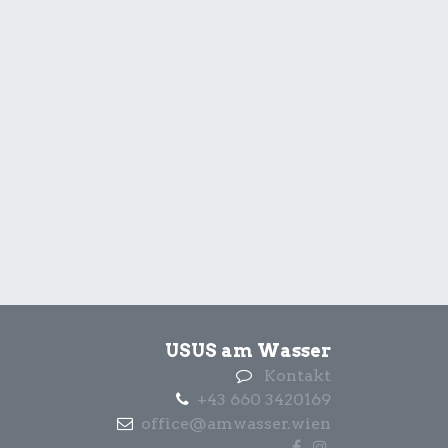
USUS am Wasser
Kontakt
+43 660 3420169
office@amwasser.wien