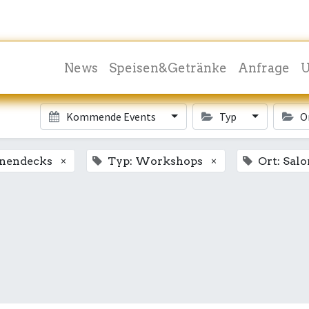
News
Speisen&Getränke
Anfrage
U
Kommende Events
Typ
O
×
×
nnendecks
Typ: Workshops
Ort: Salo