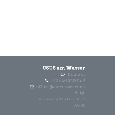
USUS am Wasser
Kontakt
+43 660 3420169
office@amwasser.wien
Impressum & Datenschutz
GBs
A