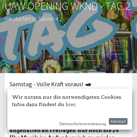
UAW OPENING WKND - TAG 2
Wir starten in Saison 4
Samstag - Volle Kraft voraus! 🛥️
Waren es in Saison 2 und 3 noch der Freitag
Wir nutzen nur die notwendigsten Cookies.
und der Samstag an denen wir bis nach
Infos dazu findest du
hier
.
Mitternacht mit Musik outdoor feiern
durften, wird es in Saison 4 nur mehr der
Alles klar!
Samstag sein - denn behördlich sind wir
Datenschutzvereinbarung
angehalten an Freitagen nur noch bis 24