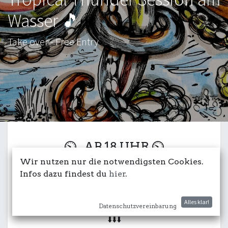
Wasser 🎵
Take over - Free Entry
⏲️ AB 18 UHR ⏲️
Wir nutzen nur die notwendigsten Cookies.
➡️ EINTRITT FREI! ⬅️
Infos dazu findest du
hier
.
🎶🎵🎶
Alles klar!
Datenschutzvereinbarung
⬇️⬇️⬇️