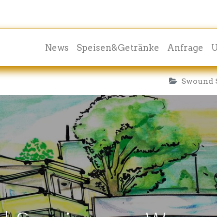
News
Speisen&Getränke
Anfrage
U
Swound 