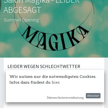
ABGESAGT
Summer Opening
LEIDER WEGEN SCHLECHTWETTER
ABGESAGT - ABER WIR HOLEN DAS NACH!
Wir nutzen nur die notwendigsten Cookies.
Spring has arrived, let's open this new
Infos dazu findest du
hier
.
exciting chapter!
Reawaken the dancing spirit with the Magika
Alles klar!
Datenschutzvereinbarung
Family on the USUS am Wasser deck.