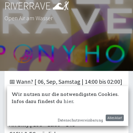
RIVERRAVE 🌊💃
Open Air am Wasser
📅 Wann? [ 06, Sep, Samstag | 14:00 bis 02:00]
🕺 Was? [Feinster Techno & elektronische
Wir nutzen nur die notwendigsten Cookies.
Beats, tanzende Menschen & Sommer-Vibes
Infos dazu findest du
hier
.
direkt an der Donau]
Alles klar!
Datenschutzvereinbarung
AK Only | 10€ < 18:00 < 14€