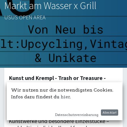
Markt am Wasser x Grill
USUS OPEN AREA
Kunst und Krempl - Trash or Treasure -
Neues und Gebrauchtes:
Wir nutzen nur die notwendigsten Cookies.
Infos dazu findest du
hier
.
Unsere Markttage am Wasser bringen
frischen Wind ins USUS am Wasser. Entdecke
Alles klar!
ausgewählte Kleidung, Accessoires,
Datenschutzvereinbarung
Kunstwerke und besondere Einzelstücke –