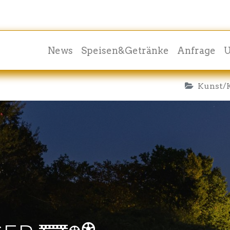
News
Speisen&Getränke
Anfrage
U
Kunst/