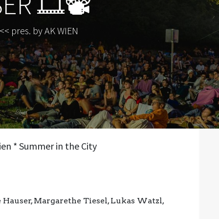
R 🎞️📽️
<< pres. by AK WIEN
en * Summer in the City
e Hauser, Margarethe Tiesel, Lukas Watzl,