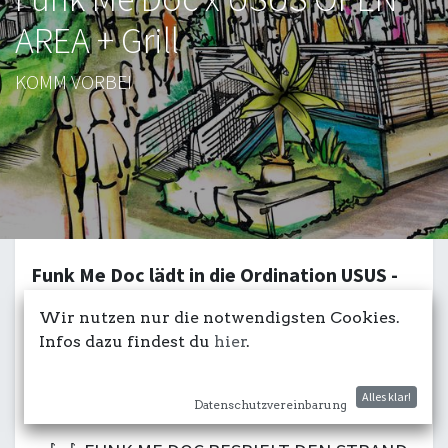
AREA + Grill
KOMM VORBEI
Funk Me Doc lädt in die Ordination USUS -
mit dabei Friends und PatientInnen
Wir nutzen nur die notwendigsten Cookies.
☀️☀️☀️
Infos dazu findest du
hier
.
🔥🔥🔥FISCH UND FLEISCH vom
HOLZKOHLENGRILL ab 13 UHR 🔥🔥🔥
Alles klar!
Datenschutzvereinbarung