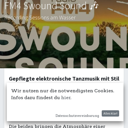
FM4 Swound Sound 🎶
Recording Sessions am Wasser
Gepflegte elektronische Tanzmusik mit Stil
und Humor. Seit 1992.
Wir nutzen nur die notwendigsten Cookies.
Infos dazu findest du
hier
.
Wenn MC Sugar B nach dem Mikro greift und
DJ Makossa die Turntables bedient, bleibt
Alles klar!
sicher niemand sitzen.
Datenschutzvereinbarung
Die beiden bringen die Atmosphäre einer