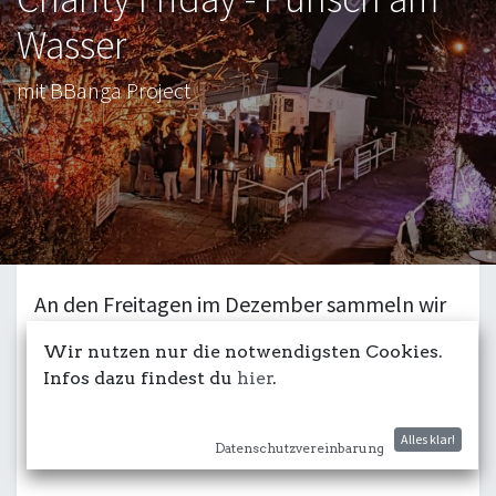
Wasser
mit BBanga Project
An den Freitagen im Dezember sammeln wir
für den guten Zweck
Wir nutzen nur die notwendigsten Cookies.
Die Vision vom
BBanga Project:
Infos dazu findest du
hier
.
"Wir arbeiten nachhaltig und ganzheitlich auf
eine selbstbestimmte Zukunft für alle Kinder
Alles klar!
Datenschutzvereinbarung
hin.