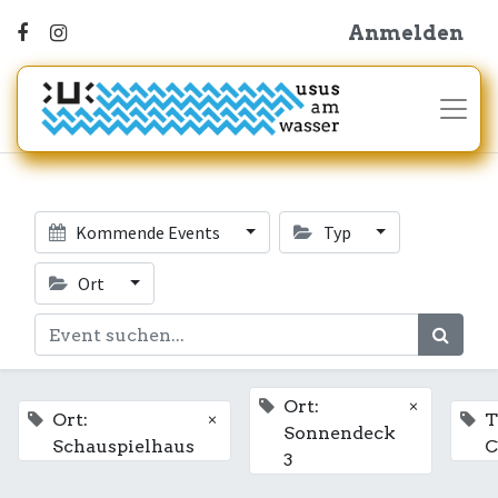
Anmelden
Kommende Events
Typ
Ort
×
Ort:
×
Ort:
T
Sonnendeck
Schauspielhaus
C
3