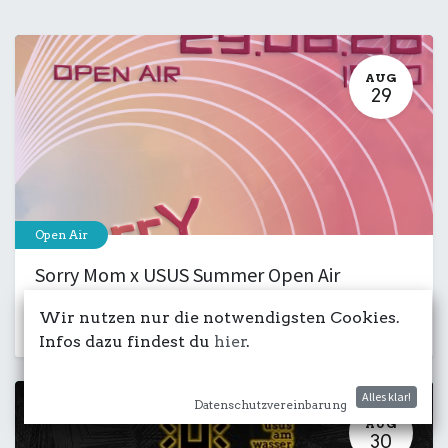
AUG
29
Open Air
Sorry Mom x USUS Summer Open Air
29. August 2026
-
15:00
Wir nutzen nur die notwendigsten Cookies.
Kulturdeck
Club
Musik
Party
Infos dazu findest du
hier
.
Alles klar!
Datenschutzvereinbarung
AUG
30