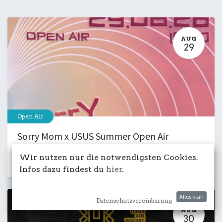
AUG
29
Open Air
Sorry Mom x USUS Summer Open Air
29. August 2026
-
15:00
Wir nutzen nur die notwendigsten Cookies.
Kulturdeck
Club
Musik
Party
Infos dazu findest du
hier
.
Alles klar!
Datenschutzvereinbarung
AUG
30