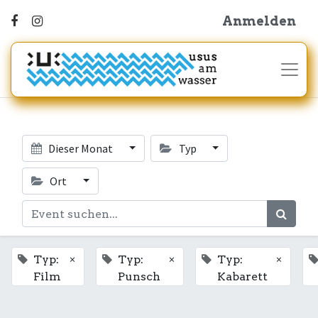
Anmelden
Dieser Monat
Typ
Ort
×
×
×
Typ:
Typ:
Typ:
Film
Punsch
Kabarett