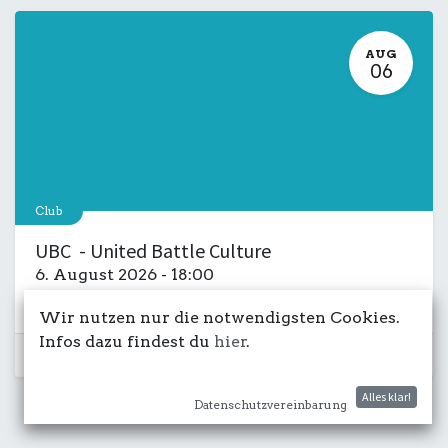
AUG
06
Club
UBC - United Battle Culture
6. August 2026
-
18:00
Kulturdeck
Musik
LIVE
Salon
Wir nutzen nur die notwendigsten Cookies.
Infos dazu findest du
hier
.
Schon vorbei...
Alles klar!
Datenschutzvereinbarung