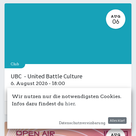
AUG
06
Club
UBC - United Battle Culture
6. August 2026
-
18:00
Kulturdeck
Musik
LIVE
Salon
Wir nutzen nur die notwendigsten Cookies.
Infos dazu findest du
hier
.
Schon vorbei...
Alles klar!
Datenschutzvereinbarung
AUG