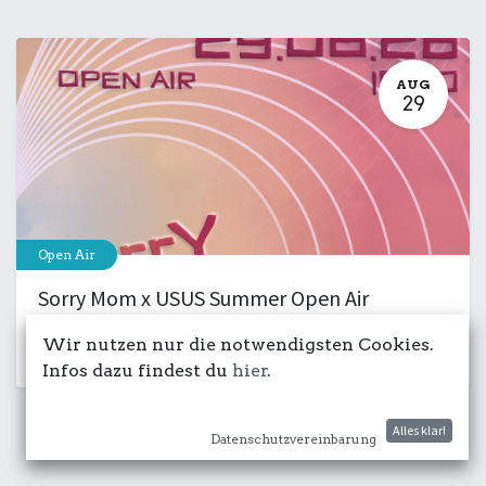
AUG
29
Open Air
Sorry Mom x USUS Summer Open Air
29. August 2026
-
15:00
Wir nutzen nur die notwendigsten Cookies.
Kulturdeck
Club
Musik
Party
Infos dazu findest du
hier
.
Alles klar!
Datenschutzvereinbarung