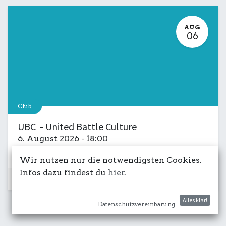
AUG
06
Club
UBC - United Battle Culture
6. August 2026
-
18:00
Kulturdeck
Musik
LIVE
Salon
Wir nutzen nur die notwendigsten Cookies.
Infos dazu findest du
hier
.
Schon vorbei...
Alles klar!
Datenschutzvereinbarung