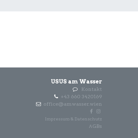
USUS am Wasser
Kontakt
+43 660 3420169
office@amwasser.wien
Impressum & Datenschutz
GBs
A