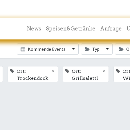
News
Speisen&Getränke
Anfrage
U
Kommende Events
Typ
O
×
×
Ort:
Ort:
Ort
Trockendock
Grillsalettl
Wi