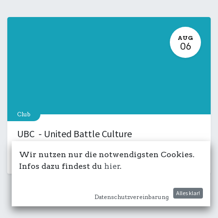
AUG
06
Club
UBC - United Battle Culture
6. August 2026
-
18:00
Wir nutzen nur die notwendigsten Cookies.
Kulturdeck
Musik
LIVE
Salon
Infos dazu findest du
hier
.
Alles klar!
Datenschutzvereinbarung