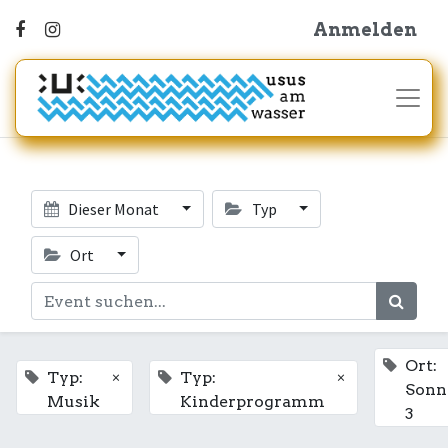
Anmelden
Dieser Monat
Typ
Ort
Ort:
×
×
Typ:
Typ:
Sonn
Musik
Kinderprogramm
3