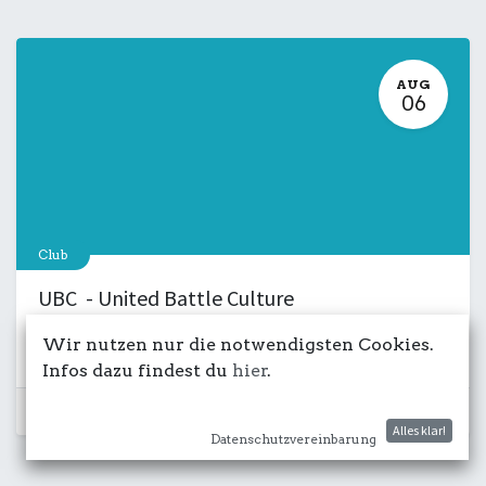
AUG
06
Club
UBC - United Battle Culture
6. August 2026
-
18:00
Wir nutzen nur die notwendigsten Cookies.
Kulturdeck
Musik
LIVE
Salon
Infos dazu findest du
hier
.
Schon vorbei...
Alles klar!
Datenschutzvereinbarung