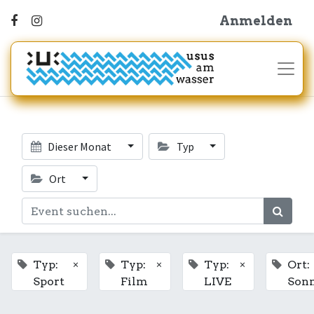
Anmelden
Dieser Monat
Typ
Ort
×
×
×
Typ:
Typ:
Typ:
Ort:
Sport
Film
LIVE
Son