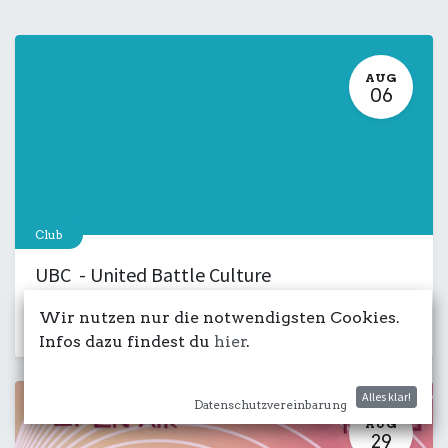
AUG
06
Club
UBC - United Battle Culture
6. August 2026
-
18:00
Wir nutzen nur die notwendigsten Cookies.
Musik
Kulturdeck
LIVE
Salon
Infos dazu findest du
hier
.
Alles klar!
Datenschutzvereinbarung
AUG
29